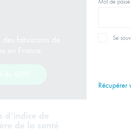
Mot de passe
e des fabricants de
Se souv
tes en France
nt du GIFO
Récupérer 
s d’indice de
tère de la santé