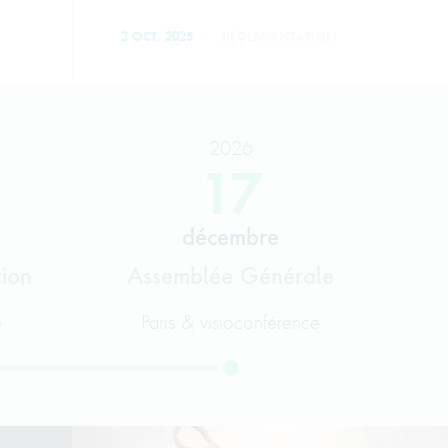
2 OCT. 2025
RÈGLEMENTATION
2026
17
décembre
tion
Assemblée Générale
e
Paris & visioconférence