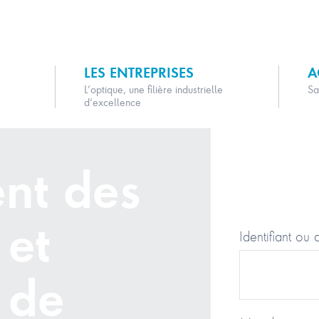
LES ENTREPRISES
A
L’optique, une filière industrielle
Sa
d’excellence
nt des
 et
Identifiant ou 
 de