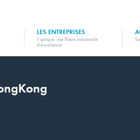
LES ENTREPRISES
A
L’optique, une filière industrielle
Sa
d’excellence
HongKong