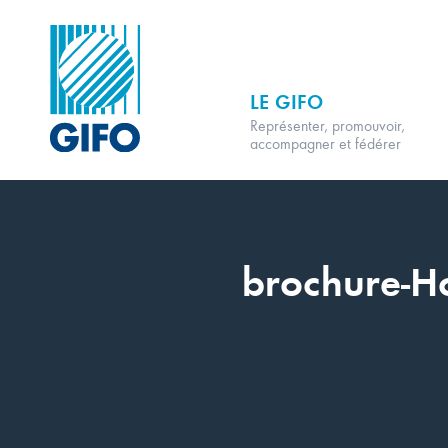
LE GIFO
Représenter, promouvoir,
accompagner et fédérer
brochure-