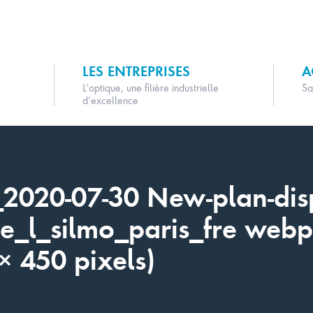
LES ENTREPRISES
A
L’optique, une filière industrielle
Sa
d’excellence
2020-07-30 New-plan-dispo
cle_l_silmo_paris_fre web
 450 pixels)