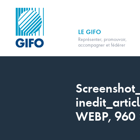
LE GIFO
Représenter, promouvoir,
accompagner et fédérer
Screenshot_
inedit_arti
WEBP, 960 ×