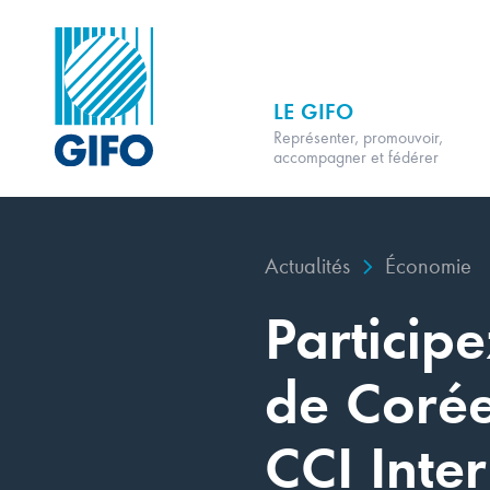
LE GIFO
Représenter, promouvoir,
accompagner et fédérer
Actualités
Économie
Particip
de Corée
CCI Inte