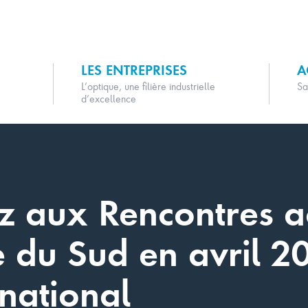
LES ENTREPRISES
A
L’optique, une filière industrielle
Sa
d’excellence
ez aux Rencontres a
 du Sud en avril 2
rnational