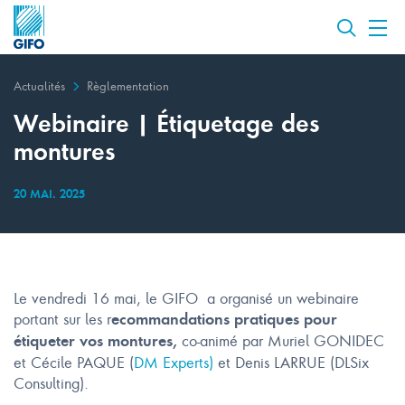
Actualités
Règlementation
Webinaire | Étiquetage des
montures
20 MAI. 2025
Le vendredi 16 mai, le GIFO a organisé un webinaire
portant sur les r
ecommandations pratiques pour
co-animé par Muriel GONIDEC
étiqueter vos montures,
et Cécile PAQUE (
DM Experts)
et Denis LARRUE (DLSix
Consulting).