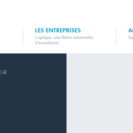
LES ENTREPRISES
A
L’optique, une filière industrielle
Sa
d’excellence
GR