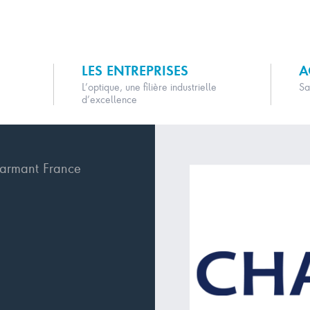
LES ENTREPRISES
A
L’optique, une filière industrielle
Sa
d’excellence
rmant France