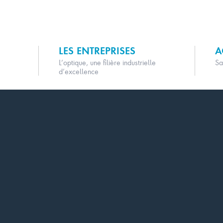
LES ENTREPRISES
A
L’optique, une filière industrielle
Sa
d’excellence