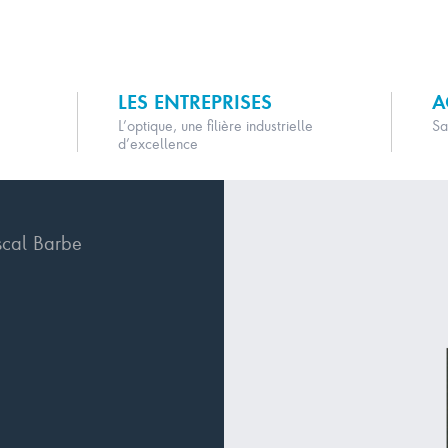
LES ENTREPRISES
A
L’optique, une filière industrielle
Sa
d’excellence
cal Barbe