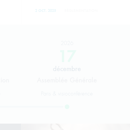
2 OCT. 2025
RÈGLEMENTATION
2026
17
décembre
tion
Assemblée Générale
e
Paris & visioconférence