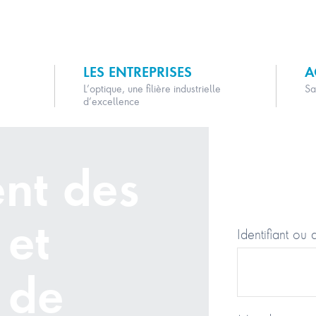
LES ENTREPRISES
A
L’optique, une filière industrielle
Sa
d’excellence
nt des
 et
Identifiant ou 
 de