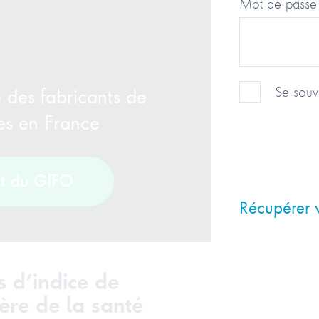
Mot de passe
e des fabricants de
Se souv
tes en France
nt du GIFO
Récupérer 
s d’indice de
tère de la santé