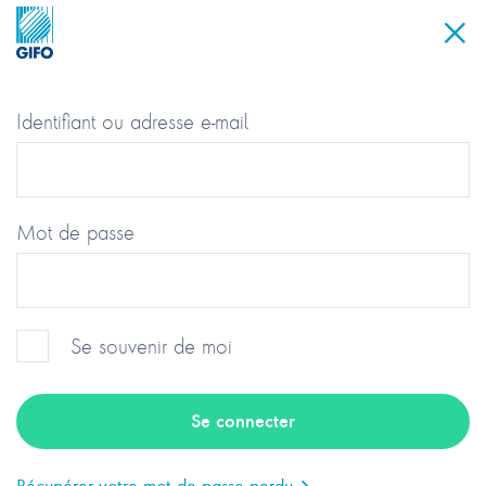
Identifiant ou adresse e-mail
Mot de passe
Se souvenir de moi
Groupement des Industriels et
Fabricants de l’Optique
Récupérer votre mot de passe perdu