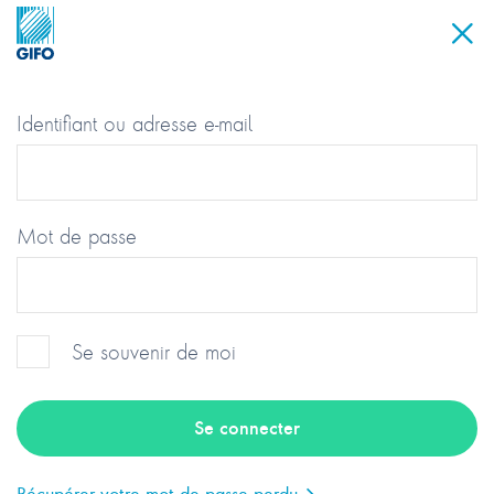
Identifiant ou adresse e-mail
Mot de passe
Se souvenir de moi
Groupement des Industriels et
Fabricants de l’Optique
Récupérer votre mot de passe perdu