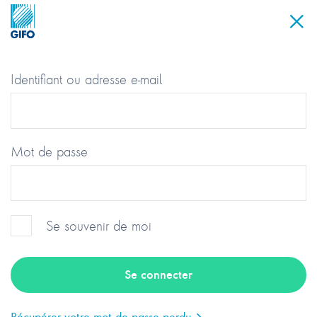
Identifiant ou adresse e-mail
Mot de passe
Se souvenir de moi
Groupement des Industriels et
Fabricants de l’Optique
Récupérer votre mot de passe perdu