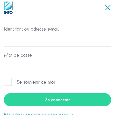
Identifiant ou adresse e-mail
Mot de passe
Se souvenir de moi
Groupement des Industriels et
Fabricants de l’Optique
Récupérer votre mot de passe perdu