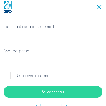
Identifiant ou adresse e-mail
Mot de passe
Se souvenir de moi
Groupement des Industriels et
Fabricants de l’Optique
Récupérer votre mot de passe perdu