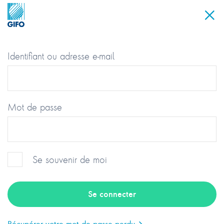
Identifiant ou adresse e-mail
Mot de passe
Se souvenir de moi
Groupement des Industriels et
Fabricants de l’Optique
Récupérer votre mot de passe perdu