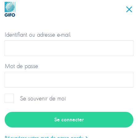
Identifiant ou adresse e-mail
Mot de passe
Se souvenir de moi
Groupement des Industriels et
Fabricants de l’Optique
Récupérer votre mot de passe perdu