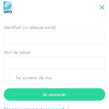
Identifiant ou adresse e-mail
Mot de passe
Se souvenir de moi
Groupement des Industriels et
Fabricants de l’Optique
Récupérer votre mot de passe perdu