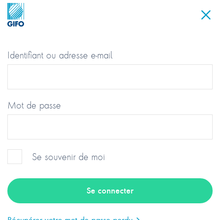
Identifiant ou adresse e-mail
Mot de passe
Se souvenir de moi
Groupement des Industriels et
Fabricants de l’Optique
Récupérer votre mot de passe perdu