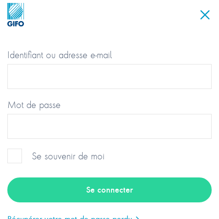
Identifiant ou adresse e-mail
Mot de passe
Se souvenir de moi
Groupement des Industriels et
Fabricants de l’Optique
Récupérer votre mot de passe perdu