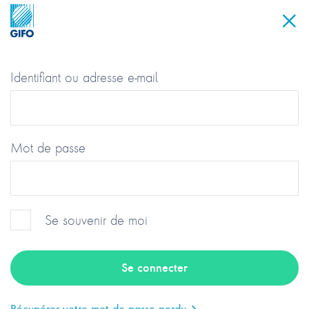
Identifiant ou adresse e-mail
Mot de passe
Se souvenir de moi
Groupement des Industriels et
Fabricants de l’Optique
Récupérer votre mot de passe perdu