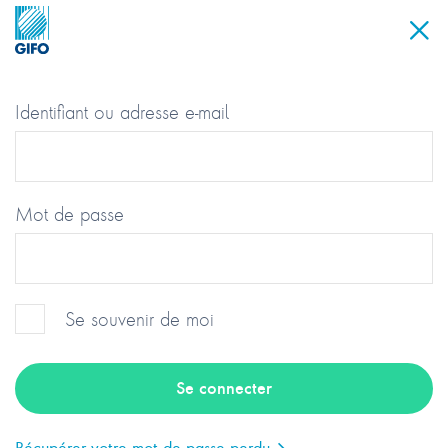
Identifiant ou adresse e-mail
Mot de passe
Se souvenir de moi
Groupement des Industriels et
Fabricants de l’Optique
Récupérer votre mot de passe perdu