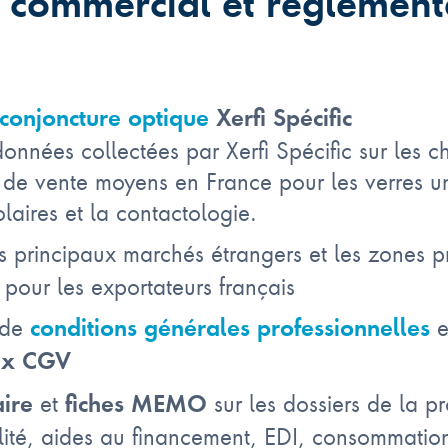
 commercial et réglement
conjoncture optique
Xerfi Spécific
nnées collectées par Xerfi Spécific sur les chif
x de vente moyens en France pour les verres un
olaires et la contactologie.
s principaux marchés étrangers et les zones p
our les exportateurs français
 de
e
conditions générales professionnelles
aux CGV
et
sur les dossiers de la p
aire
fiches MEMO
lité, aides au financement, EDI, consommatio