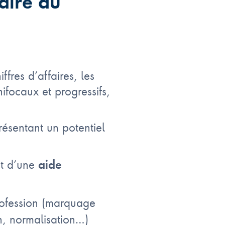
aire du
fres d’affaires, les
ifocaux et progressifs,
résentant un potentiel
t d’une
aide
rofession (marquage
n, normalisation…)