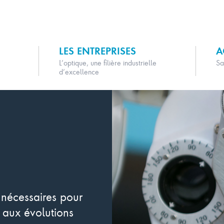
LES ENTREPRISES
A
L’optique, une filière industrielle
Sa
d’excellence
 nécessaires pour
 aux évolutions